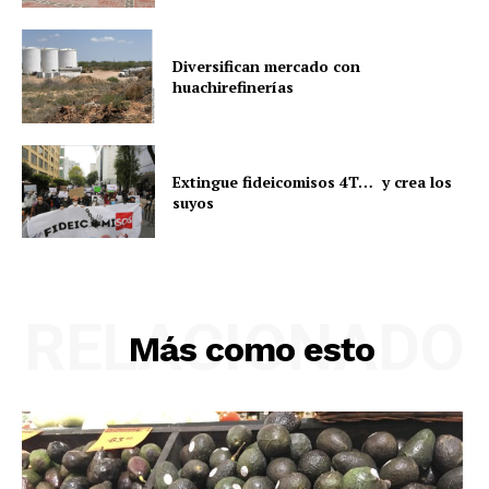
Diversifican mercado con
huachirefinerías
Extingue fideicomisos 4T… y crea los
suyos
RELACIONADO
Más como esto