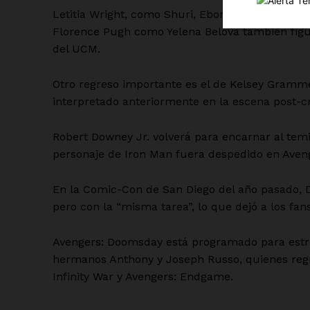
Letitia Wright, como Shuri, Ebon Moss-Bachra
Florence Pugh como Yelena Belova también figu
del UCM.
Otro regreso importante es el de Kelsey Gramme
interpretado anteriormente en la escena post-c
SUSCRÍBETE
Robert Downey Jr. volverá para encarnar al tem
personaje de Iron Man fuera despedido en Ave
En la Comic-Con de San Diego del año pasado, 
pero con la “misma tarea”, lo que dejó a los fa
Avengers: Doomsday está programado para estren
hermanos Anthony y Joseph Russo, quienes regre
Infinity War y Avengers: Endgame.