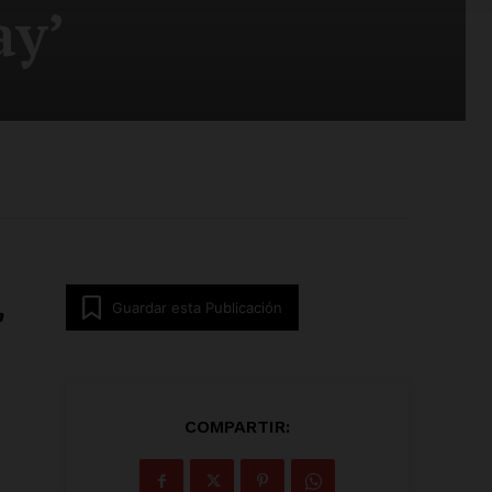
ay’
Guardar esta Publicación
h
COMPARTIR: