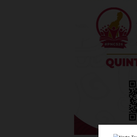
Luc
Del Si