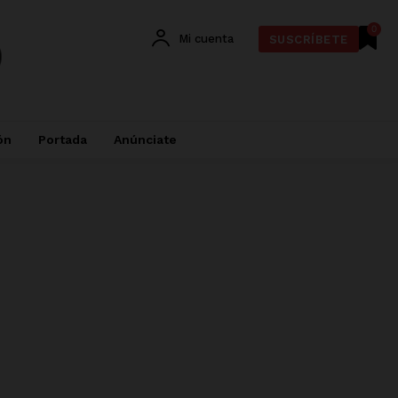
0
Mi cuenta
SUSCRÍBETE
ón
Portada
Anúnciate