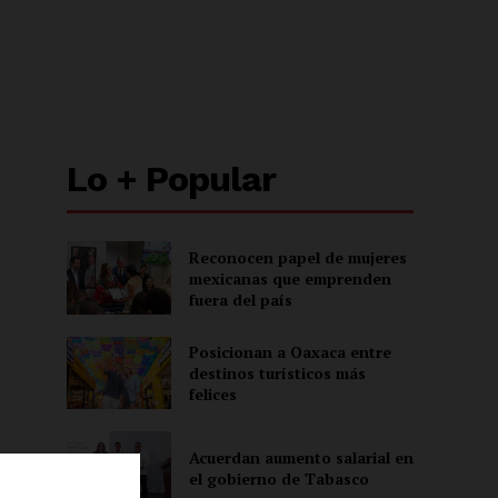
Lo + Popular
Reconocen papel de mujeres
mexicanas que emprenden
fuera del país
Posicionan a Oaxaca entre
destinos turísticos más
felices
Acuerdan aumento salarial en
el gobierno de Tabasco