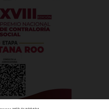
es
glo
Empresa
Nosotros
Contacto