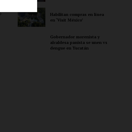
y
o
Habilitan compras en línea
en ‘Visit México’
ón
Gobernador morenista y
alcaldesa panista se unen vs
dengue en Yucatán