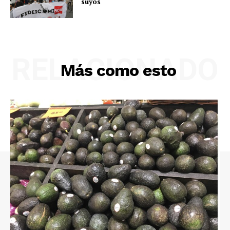
suyos
RELACIONADO
Más como esto