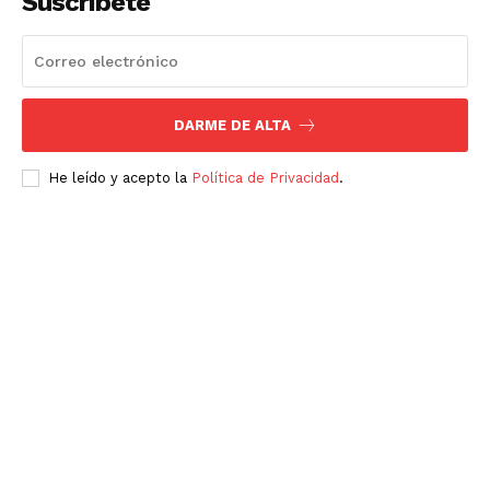
Suscríbete
SUSCRÍBETE AHORA
DARME DE ALTA
Empresa
He leído y acepto la
Política de Privacidad
.
Nosotros
Contacto
Política de privacidad
Políticas del Sitio
Información Propietaria / Financiación
Mi cuenta