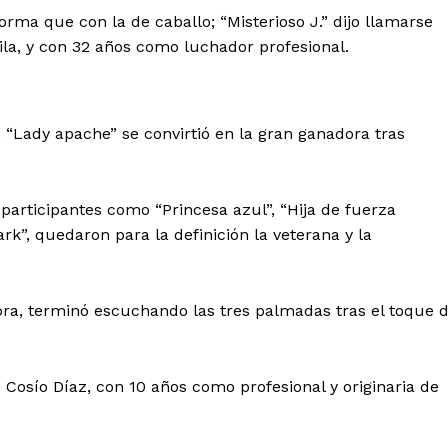
Política de privacidad
forma que con la de caballo; “Misterioso J.” dijo llamarse
Políticas del Sitio
ila, y con 32 años como luchador profesional.
Información Propietaria / Financiaci
Mi cuenta
 “Lady apache” se convirtió en la gran ganadora tras
 AHORA
articipantes como “Princesa azul”, “Hija de fuerza
ark”, quedaron para la definición la veterana y la
ra, terminó escuchando las tres palmadas tras el toque 
 Cosío Díaz, con 10 años como profesional y originaria de