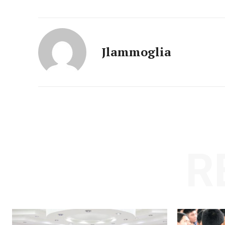
Jlammoglia
R