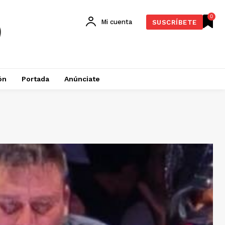
0
Mi cuenta
SUSCRÍBETE
ón
Portada
Anúnciate