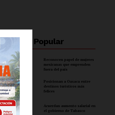
Lo + Popular
Reconocen papel de mujeres
mexicanas que emprenden
fuera del país
Posicionan a Oaxaca entre
destinos turísticos más
felices
Acuerdan aumento salarial en
el gobierno de Tabasco