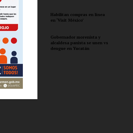
Habilitan compras en línea
en ‘Visit México’
ón
en
Gobernador morenista y
alcaldesa panista se unen vs
dengue en Yucatán
y