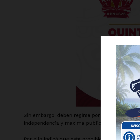
Luc
Del Si
Sin embargo, deben regirse por los principios de
independencia y máxima publicidad.
Por ello indicó que está prohibido el uso de rec