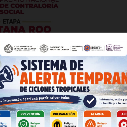
es
glo
Empresa
 legalidad, imparcialidad, equidad, certeza, objetividad,
Nosotros
Contacto
ursos públicos para actos proselitistas, y no pueden