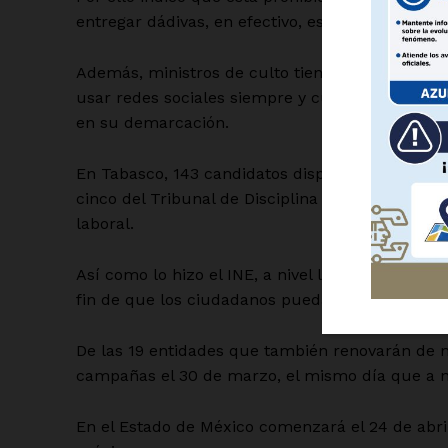
entregar dádivas, en efectivo, especie o servicios
Además, ministros de culto tienen prohibido pa
usar redes sociales siempre y cuando que no p
en su demarcación.
SUSCRÍBETE
En Tabasco, 143 candidatos disputan 72 posicion
cinco del Tribunal de Disciplina Judicial, así co
laboral.
Así como lo hizo el INE, a nivel local, los orga
fin de que los ciudadanos puedan tener más in
De las 19 entidades que también renovarán de ma
campañas el 30 de marzo, el mismo día que a ni
En el Estado de México comenzará el 24 de abril,