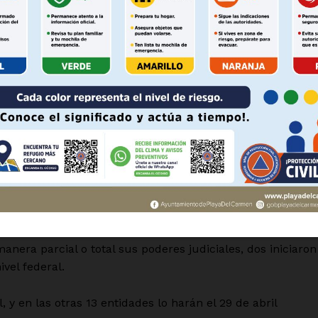
Política de privacidad
.
Políticas del Sitio
Información Propietaria / Financiaci
rticipar, no deben realizar campaña de calumnias y pued
aguen por aparecer en ellas. Su promoción sólo debe ser
Mi cuenta
 AHORA
es: 12 magistraturas de Tribunal Superior de Justicia y
mo 55 juzgados en materia civil, penal, mercantil, familiar 
nismos electorales también crearon la página “Conóceles”, a
formación de sus candidatos.
nera parcial o total sus poderes judiciales, dos iniciaron
vel federal.
 y en las otras 13 entidades lo harán el 29 de abril