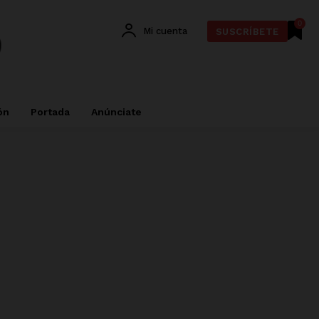
0
Mi cuenta
SUSCRÍBETE
ón
Portada
Anúnciate