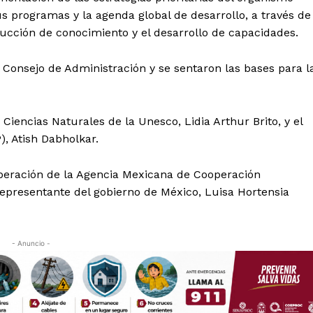
Política de privacidad
us programas y la agenda global de desarrollo, a través de
Políticas del Sitio
oducción de conocimiento y el desarrollo de capacidades.
Información Propietaria / Financiaci
 Consejo de Administración y se sentaron las bases para l
Mi cuenta
 AHORA
Ciencias Naturales de la Unesco, Lidia Arthur Brito, y el
), Atish Dabholkar.
operación de la Agencia Mexicana de Cooperación
 representante del gobierno de México, Luisa Hortensia
- Anuncio -