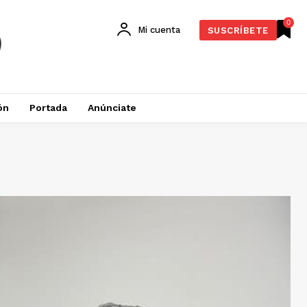
0
Mi cuenta
SUSCRÍBETE
ón
Portada
Anúnciate