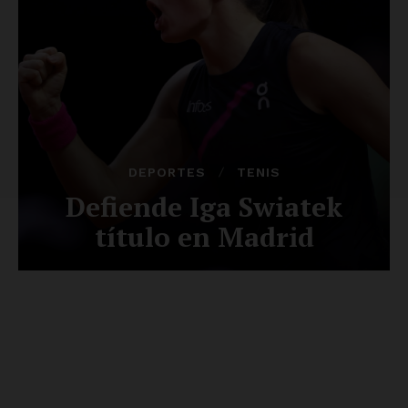
SUSCRÍBETE AHORA
Empresa
Nosotros
Contacto
Política de privacidad
Políticas del Sitio
Información Propietaria / Financiación
Mi cuenta