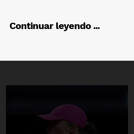
RELACIONADO
Continuar leyendo ...
Luces
Del Siglo