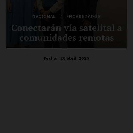
SUSCRÍBETE AHORA
Empresa
Nosotros
Contacto
Política de privacidad
Políticas del Sitio
Información Propietaria / Financiación
Mi cuenta