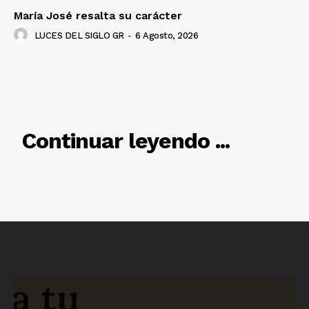
María José resalta su carácter
LUCES DEL SIGLO GR
-
6 Agosto, 2026
Luces
RELACIONADO
Del Siglo
Continuar leyendo ...