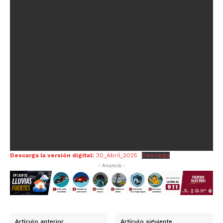
Descarga la versión digital:
30_Abril_2025
Descarga
- Anuncio -
Artículo anterior
Artículo siguiente