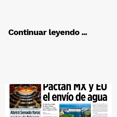
RELACIONADO
Continuar leyendo ...