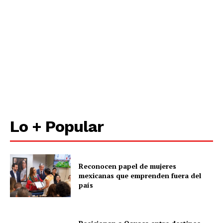
SUSCRÍBETE AHORA
Empresa
Lo + Popular
Nosotros
Contacto
Política de privacidad
Reconocen papel de mujeres
Políticas del Sitio
mexicanas que emprenden fuera del
país
Información Propietaria / Financiación
Mi cuenta