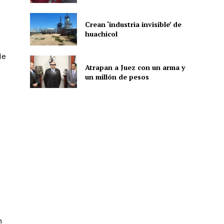
Crean ‘industria invisible’ de
huachicol
ón
de
Atrapan a Juez con un arma y
un millón de pesos
n