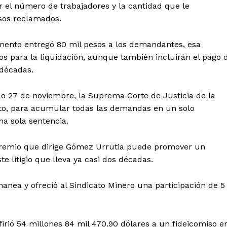
Política de privacidad
ar el número de trabajadores y la cantidad que le
sos reclamados.
Políticas del Sitio
Información Propietaria / Financiaci
mento entregó 80 mil pesos a los demandantes, esa
Mi cuenta
os para la liquidación, aunque también incluirán el pago 
décadas.
 AHORA
do 27 de noviembre, la Suprema Corte de Justicia de la
to, para acumular todas las demandas en un solo
na sola sentencia.
l gremio que dirige Gómez Urrutia puede promover un
 litigio que lleva ya casi dos décadas.
ea y ofreció al Sindicato Minero una participación de 5
irió 54 millones 84 mil 470.90 dólares a un fideicomiso e