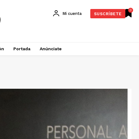
0
Mi cuenta
SUSCRÍBETE
ón
Portada
Anúnciate