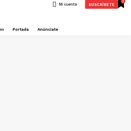
0
Mi cuenta
SUSCRÍBETE
ón
Portada
Anúnciate