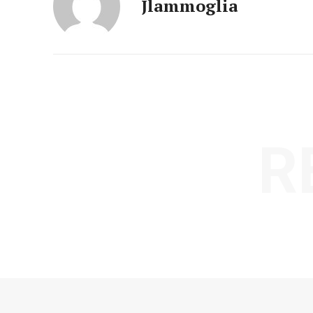
Jlammoglia
R