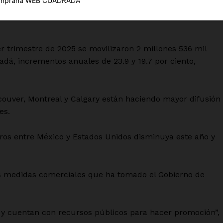
Política de privacidad
 recuperado y es una tendencia que continuará en los
Políticas del Sitio
Información Propietaria / Financiaci
er trimestre de 2025 se movilizaron 2 millones 536 mil
Mi cuenta
adá, incrementos anuales de 23.9 y 19.7 por ciento,
 AHORA
couver, Montreal y Calgary están haciendo mayor difusión
es.
eros entre México y Estados Unidos disminuya este año y
s medidas comerciales que ha tomado el Gobierno de
s y cuentan con recursos públicos para hacer promoción”,