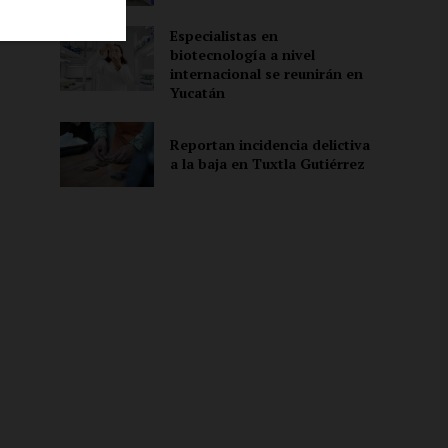
Especialistas en
biotecnología a nivel
ón
internacional se reunirán en
Yucatán
Reportan incidencia delictiva
a la baja en Tuxtla Gutiérrez