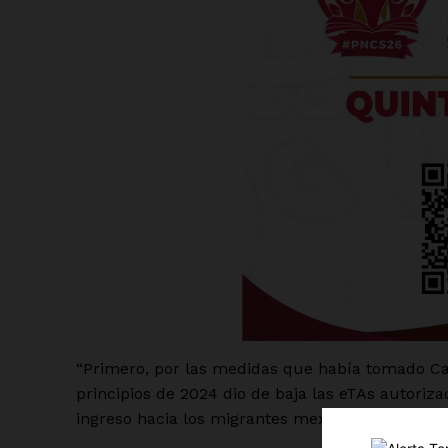
Luc
Del Si
“Primero, por las medidas que había tomado Ca
principios de 2024 dio de baja las eTAs autoriz
ingreso hacia los migrantes mexicanos”, explicó.