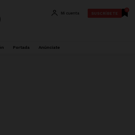
0
Mi cuenta
SUSCRÍBETE
ón
Portada
Anúnciate