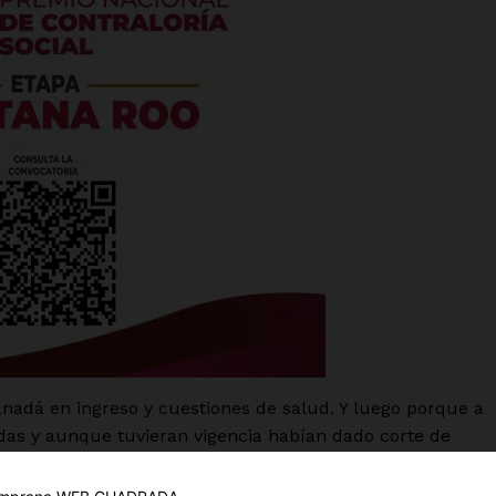
es
glo
Empresa
nadá en ingreso y cuestiones de salud. Y luego porque a
adas y aunque tuvieran vigencia habían dado corte de
Nosotros
Contacto