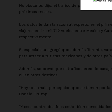
No obstante, dijo, el tráfico de pasajeros se ha
próximos meses.
Los datos le dan la razón al experto: en el prim
viajeros en 14 mil 712 vuelos entre México y Can
respectivamente.
SUSCRÍBETE
El especialista agregó que además Toronto, Van
para atraer a turistas mexicanos y de otros país
Además, se prevé que el tráfico aéreo de pasaj
elijan otros destinos.
“Hay una mala percepción que se tienen por la
Donald Trump.
“Y esos cuatro destinos están bien consolidado