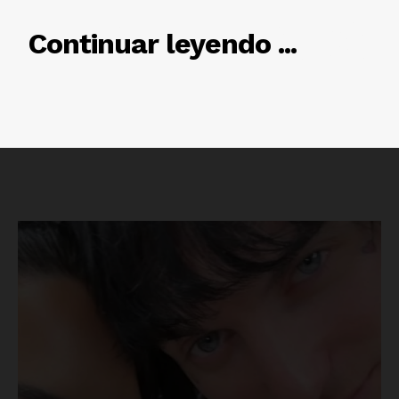
RELACIONADO
Continuar leyendo ...