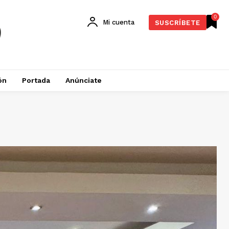
0
Mi cuenta
SUSCRÍBETE
ón
Portada
Anúnciate