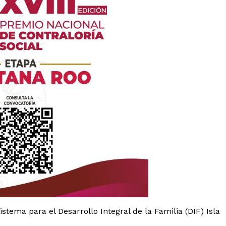
es
glo
Empresa
Nosotros
tema para el Desarrollo Integral de la Familia (DIF) Isla
Contacto