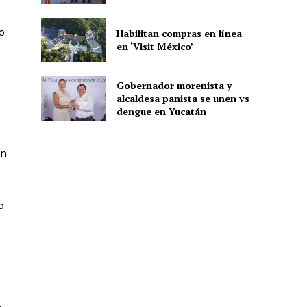
o
Habilitan compras en línea
en ‘Visit México’
ón
Gobernador morenista y
alcaldesa panista se unen vs
dengue en Yucatán
ón
o