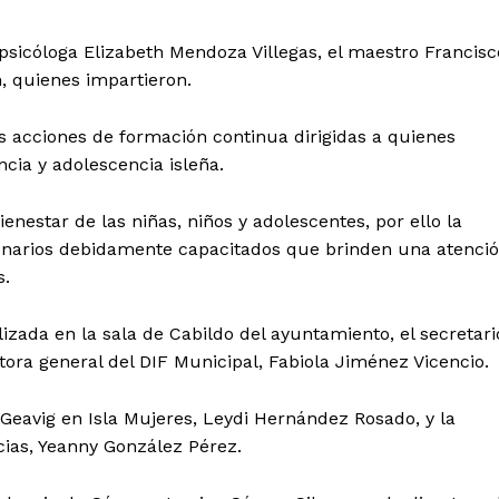
Política de privacidad
Políticas del Sitio
 psicóloga Elizabeth Mendoza Villegas, el maestro Francisc
Información Propietaria / Financiaci
, quienes impartieron.
Mi cuenta
as acciones de formación continua dirigidas a quienes
ncia y adolescencia isleña.
 AHORA
enestar de las niñas, niños y adolescentes, por ello la
ionarios debidamente capacitados que brinden una atenci
s.
izada en la sala de Cabildo del ayuntamiento, el secretari
tora general del DIF Municipal, Fabiola Jiménez Vicencio.
 Geavig en Isla Mujeres, Leydi Hernández Rosado, y la
cias, Yeanny González Pérez.