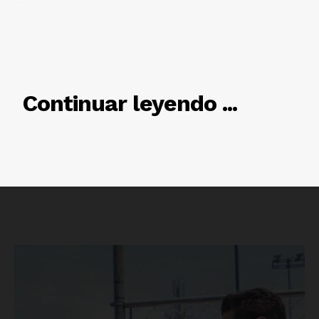
RELACIONADO
Continuar leyendo ...
Luces
Del Siglo