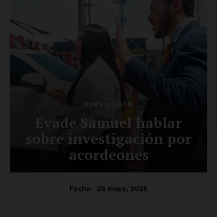
SUSCRÍBETE AHORA
Empresa
Nosotros
Contacto
Política de privacidad
Políticas del Sitio
Información Propietaria / Financiación
Mi cuenta