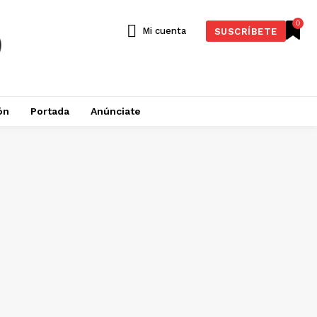
0
Mi cuenta
SUSCRÍBETE
ón
Portada
Anúnciate