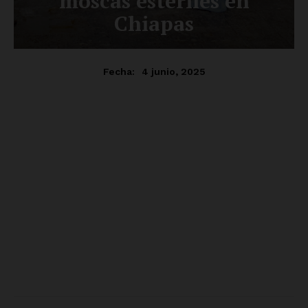
SUSCRÍBETE AHORA
Empresa
Nosotros
Contacto
Política de privacidad
Políticas del Sitio
Información Propietaria / Financiación
Mi cuenta