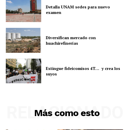
Detalla UNAM sedes para nuevo
examen
Diversifican mercado con
huachirefinerías
Extingue fideicomisos 4T… y crea los
suyos
RELACIONADO
Más como esto