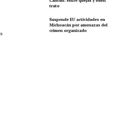
Cancún: entre quejas y buen
trato
Suspende EU actividades en
Michoacán por amenazas del
crimen organizado
os