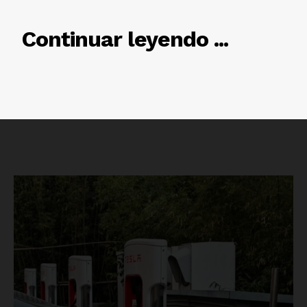
RELACIONADO
Continuar leyendo ...
Luces
Del Siglo