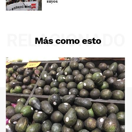
suyos
RELACIONADO
Más como esto