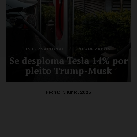
SUSCRÍBETE AHORA
Empresa
Nosotros
Contacto
Política de privacidad
Políticas del Sitio
Información Propietaria / Financiación
Mi cuenta