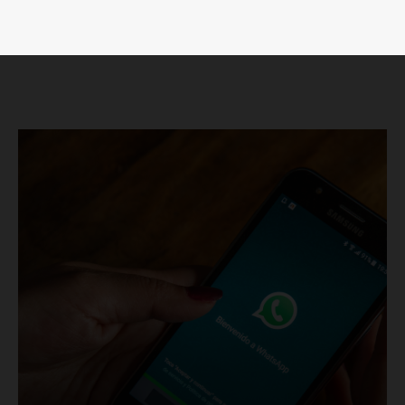
SUSCRÍBETE AHORA
Empresa
Nosotros
Contacto
Política de privacidad
Políticas del Sitio
Información Propietaria / Financiación
Mi cuenta