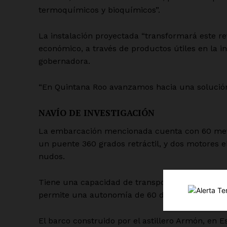
termoquímicos y bioquímicos”.
La instalación proyectada “transformará este r
económico, a través de productos útiles en la i
gobernadora.
“En Quintana Roo avanzamos hacia una solución ci
NAVÍO DE INVESTIGACIÓN
Luc
Del Si
La embarcación mencionada cuenta con 60 metros
un puente 360 grados retráctil, y dos motores 
nudos.
Tiene una capacidad de transportar 450 mil litr
permite una autonomía de 60 días para 18 tripul
El barco construido por el astillero Armón, en E