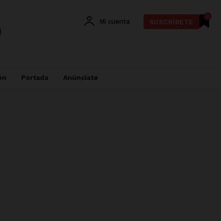
0
Mi cuenta
SUSCRÍBETE
ón
Portada
Anúnciate