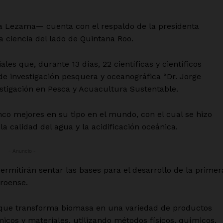
ra Lezama— cuenta con el respaldo de la presidenta
a ciencia del lado de Quintana Roo.
les que, durante 13 días, 22 científicas y científicos
de investigación pesquera y oceanográfica “Dr. Jorge
estigación en Pesca y Acuacultura Sustentable.
nco mejores en su tipo en el mundo, con el cual se hizo
a calidad del agua y la acidificación oceánica.
- Anuncio -
ermitirán sentar las bases para el desarrollo de la primer
rroense.
o que transforma biomasa en una variedad de productos
cos y materiales, utilizando métodos físicos, químicos,