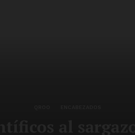
QROO
ENCABEZADOS
tíficos al sargaz