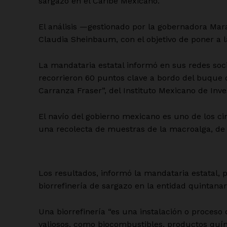
sargazo en el Caribe Mexicano.
El análisis —gestionado por la gobernadora Ma
Claudia Sheinbaum, con el objetivo de poner a l
La mandataria estatal informó en sus redes socia
recorrieron 60 puntos clave a bordo del buque 
Carranza Fraser”, del Instituto Mexicano de Inv
El navío del gobierno mexicano es uno de los ci
una recolecta de muestras de la macroalga, de l
Los resultados, informó la mandataria estatal, p
biorrefinería de sargazo en la entidad quintana
Una biorrefinería “es una instalación o proces
valiosos, como biocombustibles, productos quími