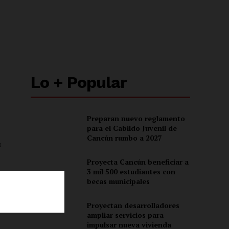
Lo + Popular
Preparan nuevo reglamento
para el Cabildo Juvenil de
Cancún rumbo a 2027
3
Proyecta Cancún beneficiar a
3 mil 500 estudiantes con
becas municipales
Proyectan desarrolladores
ampliar servicios para
impulsar nueva vivienda
ón