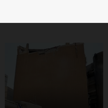
SUSCRÍBETE AHORA
Empresa
Nosotros
Contacto
Política de privacidad
Políticas del Sitio
Información Propietaria / Financiación
Mi cuenta