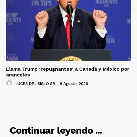
Luces
Del Siglo
Llama Trump ‘repugnantes’ a Canadá y México por
aranceles
LUCES DEL SIGLO GR
-
6 Agosto, 2026
RELACIONADO
Continuar leyendo ...