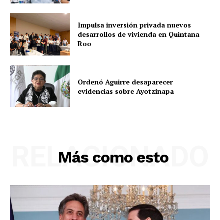
Impulsa inversión privada nuevos
desarrollos de vivienda en Quintana
Roo
Ordenó Aguirre desaparecer
evidencias sobre Ayotzinapa
RELACIONADO
Más como esto