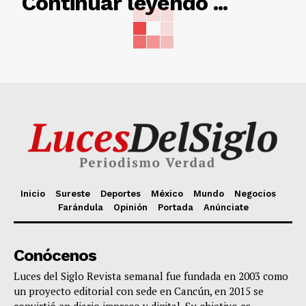
RELACIONADO
Continuar leyendo ...
Inicio
Sureste
Deportes
México
Mundo
Negocios
Farándula
Opinión
Portada
Anúnciate
Conócenos
Luces del Siglo Revista semanal fue fundada en 2003 como
un proyecto editorial con sede en Cancún, en 2015 se
convirtió en diario impreso y digital. Su objetivo es