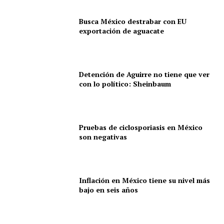
Busca México destrabar con EU
exportación de aguacate
SUSCRÍBETE AHORA
Detención de Aguirre no tiene que ver
con lo político: Sheinbaum
Empresa
Pruebas de ciclosporiasis en México
Nosotros
son negativas
Contacto
Política de privacidad
Políticas del Sitio
Inflación en México tiene su nivel más
bajo en seis años
Información Propietaria / Financiación
Mi cuenta