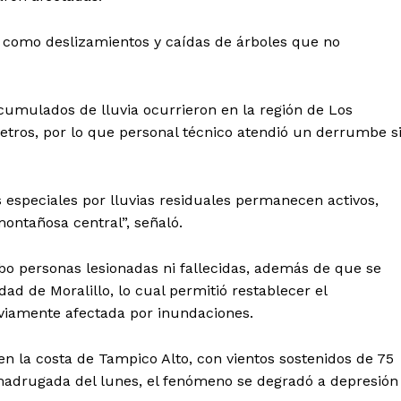
Política de privacidad
Políticas del Sitio
así como deslizamientos y caídas de árboles que no
Información Propietaria / Financiaci
Mi cuenta
cumulados de lluvia ocurrieron en la región de Los
etros, por lo que personal técnico atendió un derrumbe s
 AHORA
os especiales por lluvias residuales permanecen activos,
montañosa central”, señaló.
ubo personas lesionadas ni fallecidas, además de que se
dad de Moralillo, lo cual permitió restablecer el
eviamente afectada por inundaciones.
 en la costa de Tampico Alto, con vientos sostenidos de 75
madrugada del lunes, el fenómeno se degradó a depresión