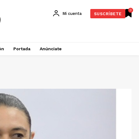
0
Mi cuenta
SUSCRÍBETE
ón
Portada
Anúnciate