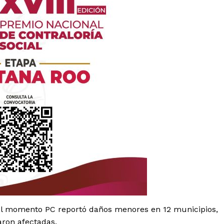
es
glo
Empresa
Nosotros
 el momento PC reportó daños menores en 12 municipios,
Contacto
aron afectadas.