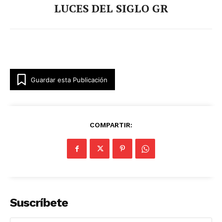
LUCES DEL SIGLO GR
Guardar esta Publicación
Luces
Del Siglo
COMPARTIR:
Suscríbete