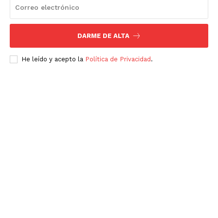
SUSCRÍBETE AHORA
DARME DE ALTA
He leído y acepto la
Política de Privacidad
.
Empresa
Nosotros
Contacto
Política de privacidad
Políticas del Sitio
Información Propietaria / Financiación
Mi cuenta