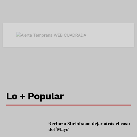
SUSCRÍBETE AHORA
Empresa
Nosotros
Contacto
Lo + Popular
Política de privacidad
Políticas del Sitio
Información Propietaria / Financiación
Rechaza Sheinbaum dejar atrás el caso
Mi cuenta
del ‘Mayo’