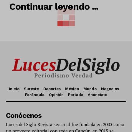
RELACIONADO
Continuar leyendo ...
Inicio
Sureste
Deportes
México
Mundo
Negocios
Farándula
Opinión
Portada
Anúnciate
Conócenos
Luces del Siglo Revista semanal fue fundada en 2003 como
un proyecto editorial con sede en Cancún, en 2015 se