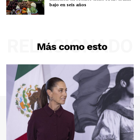
bajo en seis años
RELACIONADO
Más como esto