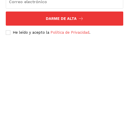
SUSCRÍBETE AHORA
DARME DE ALTA
Empresa
He leído y acepto la
Política de Privacidad
.
Nosotros
Contacto
Política de privacidad
Políticas del Sitio
Información Propietaria / Financiación
Mi cuenta