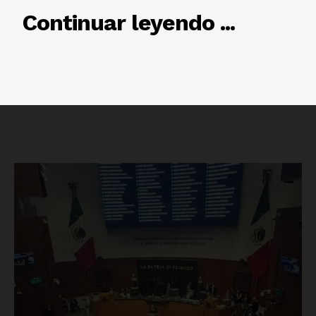
RELACIONADO
Continuar leyendo ...