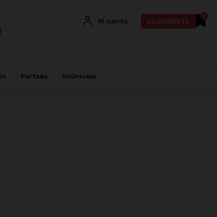
0
Mi cuenta
SUSCRÍBETE
ón
Portada
Anúnciate