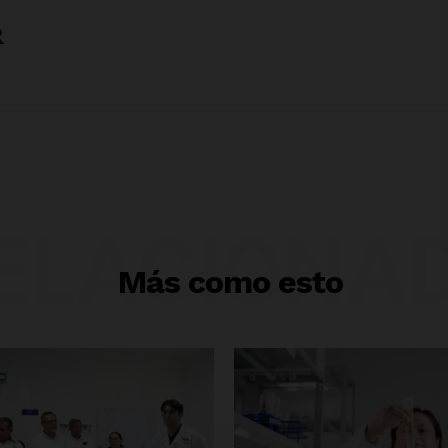
R
ELACIONA
Más como esto