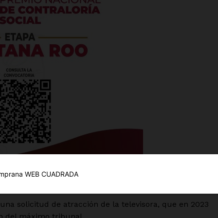
es
glo
Empresa
Nosotros
Contacto
Política de privacidad
durante tres años.
Políticas del Sitio
una solicitud de atracción de la televisora, que en 2023
Información Propietaria / Financiaci
ón del máximo tribunal.