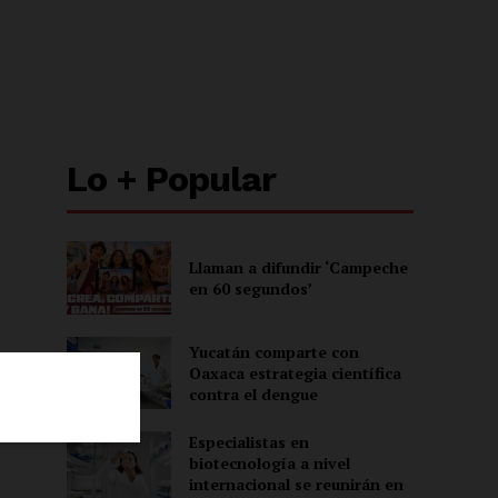
Lo + Popular
Llaman a difundir ‘Campeche
en 60 segundos’
Yucatán comparte con
Oaxaca estrategia científica
contra el dengue
Especialistas en
biotecnología a nivel
ón
internacional se reunirán en