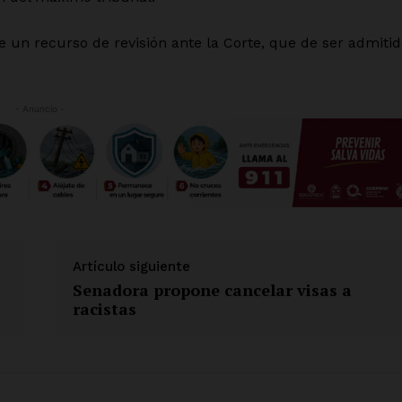
Mi cuenta
n recurso de revisión ante la Corte, que de ser admitid
 AHORA
- Anuncio -
Artículo siguiente
Senadora propone cancelar visas a
racistas