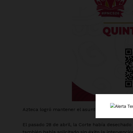
Luc
Del Si
Azteca logró mantener el asunto sin sentencia 
El pasado 28 de abril, la Corte había desechado 
también había solicitado sin éxito la intervenci