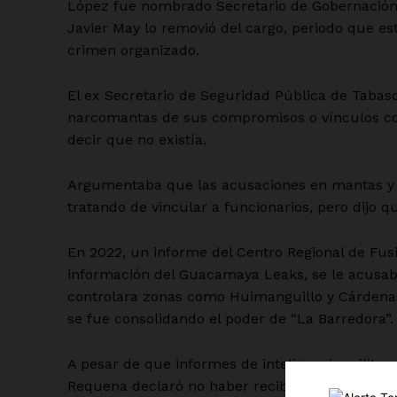
López fue nombrado Secretario de Gobernación
Javier May lo removió del cargo, periodo que e
crimen organizado.
El ex Secretario de Seguridad Pública de Tabas
narcomantas de sus compromisos o vínculos con 
decir que no existía.
Argumentaba que las acusaciones en mantas y 
tratando de vincular a funcionarios, pero dijo 
En 2022, un informe del Centro Regional de Fusión
Luc
información del Guacamaya Leaks, se le acusab
Del Si
controlara zonas como Huimanguillo y Cárdenas
se fue consolidando el poder de “La Barredora”.
A pesar de que informes de inteligencia militar
Requena declaró no haber recibido ninguna notifi