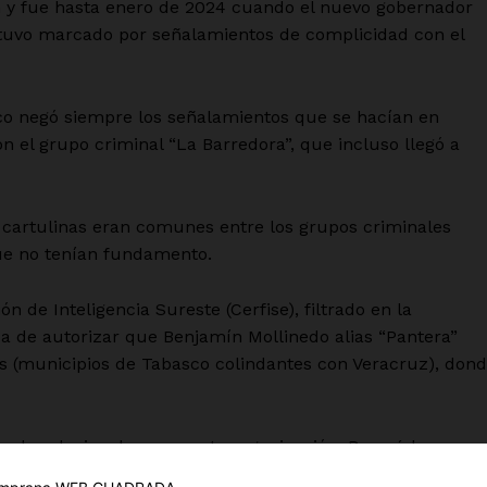
 y fue hasta enero de 2024 cuando el nuevo gobernador
stuvo marcado por señalamientos de complicidad con el
co negó siempre los señalamientos que se hacían en
el grupo criminal “La Barredora”, que incluso llegó a
cartulinas eran comunes entre los grupos criminales
que no tenían fundamento.
 de Inteligencia Sureste (Cerfise), filtrado en la
es
a de autorizar que Benjamín Mollinedo alias “Pantera”
glo
 (municipios de Tabasco colindantes con Veracruz), don
Empresa
Nosotros
 ya lo relacionaban con esta organización, Bermúdez
Contacto
cación oficial al respecto y, al ser cuestionado por