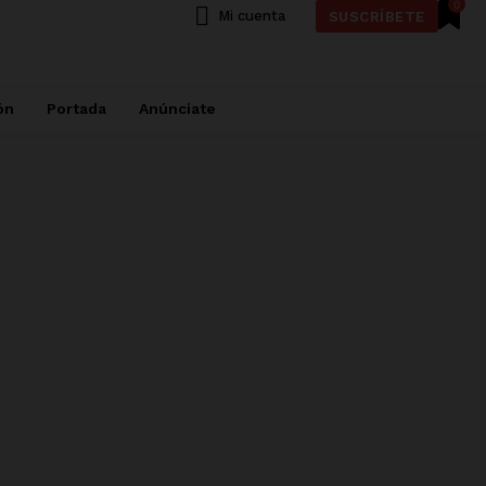
0
Mi cuenta
SUSCRÍBETE
ón
Portada
Anúnciate