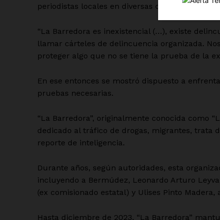
periodistas locales en diversas ocasiones, el ex
“La Barredora es inexistencial (…), existe delin
llamar cárteles de delincuencia organizada. N
proteger algo que no se tiene la prueba de la ex
SUSCRÍBETE
En ese entonces se mostró dispuesto a enfrenta
pruebas necesarias.
“La Barredora”, originalmente conocida como “
dedicado al tráfico de drogas, migrantes, trata 
reporte de inteligencia.
Durante años, según autoridades, esta organizac
incluyendo a Bermúdez, Leonardo Arturo Leyva (e
(ex comisionado estatal) y Ulises Pinto Madera, a
Hasta diciembre de 2023, “La Barredora” mantu