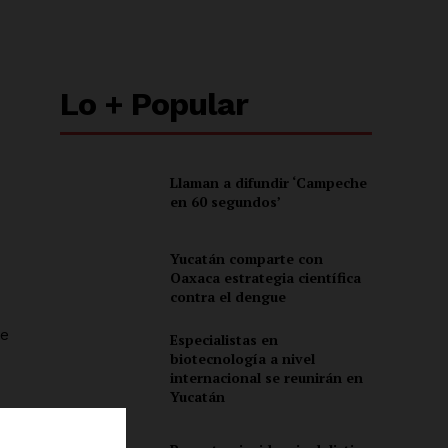
Lo + Popular
Llaman a difundir ‘Campeche
en 60 segundos’
Yucatán comparte con
Oaxaca estrategia científica
contra el dengue
de
Especialistas en
biotecnología a nivel
internacional se reunirán en
Yucatán