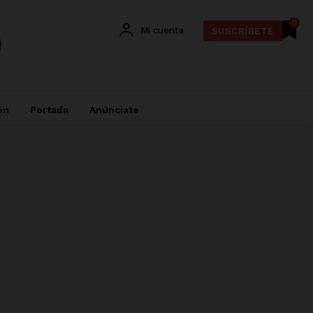
0
Mi cuenta
SUSCRÍBETE
ón
Portada
Anúnciate