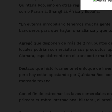
Quintana Roo, sino en otras regiones de México
como Panamá, Shanghái, África y España.
“En el tema inmobiliario tenemos mucha gente q
banqueros para que hagan una alianza y que to
SUSCRÍBETE
Agregó que disponen de más de 2 mil puntos d
locales podrían comercializar sus productos, ap
Cámara, especialmente en el transporte maríti
Destacó que históricamente el enfoque de inver
pero hoy están apostando por Quintana Roo, con 
mercado texano.
Con el fin de estrechar los lazos comerciales en
primera cumbre internacional bilateral, el próxi