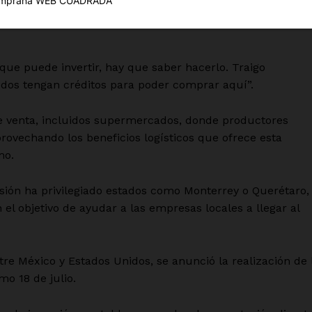
Política de privacidad
. Para ello, cuentan con una red de embajadores en lugar
Políticas del Sitio
Información Propietaria / Financiaci
ue puede invertir, hay que saber hacerlo. Traigo
Mi cuenta
dos tengan créditos para poder comprar aquí”.
 AHORA
e venta, incluidos supermercados, donde productores
rovechando los beneficios logísticos que ofrece esta
mo.
sión ha privilegiado estados como Monterrey o Querétaro,
el objetivo de ayudar a las empresas locales a llegar al
tre México y Estados Unidos, se anunció la realización de 
mo 18 de julio.