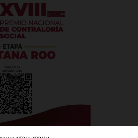
es
glo
Empresa
Nosotros
Contacto
miento de pequeñas y medianas empresas, no sólo en