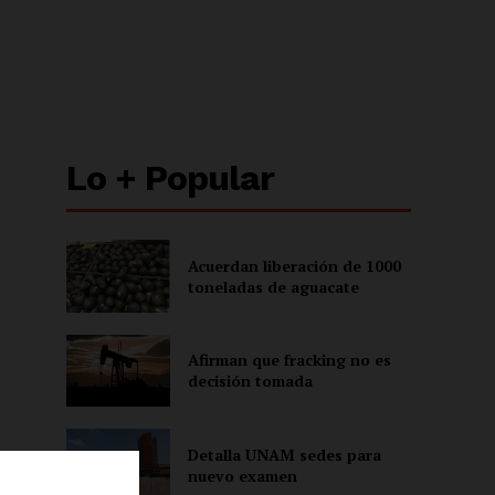
Lo + Popular
Acuerdan liberación de 1000
toneladas de aguacate
Afirman que fracking no es
decisión tomada
Detalla UNAM sedes para
nuevo examen