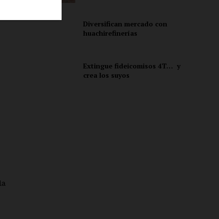
es
Diversifican mercado con
huachirefinerías
ón
Extingue fideicomisos 4T… y
crea los suyos
la