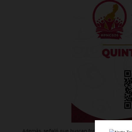
Luc
Del Si
Además, señaló que buscan fortalecer el creci