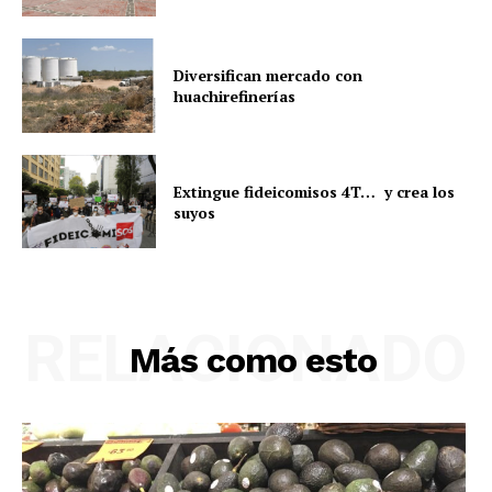
Diversifican mercado con
huachirefinerías
Extingue fideicomisos 4T… y crea los
suyos
RELACIONADO
Más como esto