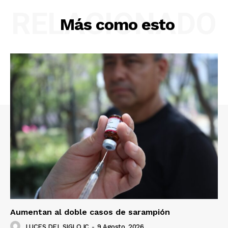
RELACIONADO
Más como esto
Aumentan al doble casos de sarampión
LUCES DEL SIGLO IC
-
9 Agosto, 2026