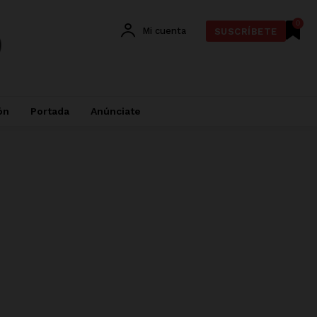
0
Mi cuenta
SUSCRÍBETE
ón
Portada
Anúnciate