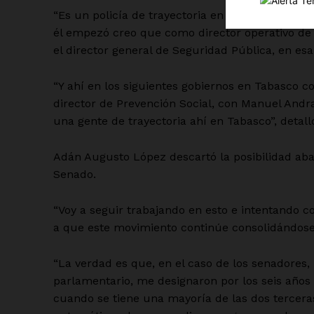
“Es un policía de trayectoria en Tabasco, lo co
él empezó creo que como director operativo de 
el director general de Seguridad Pública, en esa
“Y ahí en los siguientes gobiernos en Tabasco
director de Prevención Social, con Manuel Andr
SUSCRÍBETE
una gente de trayectoria ahí en Tabasco”, detall
Adán Augusto López descartó la posibilidad aba
Senado.
“Voy a seguir trabajando en esto e intentando c
a que este movimiento continúe consolidándose
“La verdad es que, en el caso de los senadores, 
parlamentario, me designaron por los seis años q
cuando se tiene una mayoría de las dos tercer