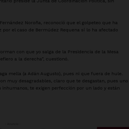
ario preside la Junta de Coordinación Política, sin
o Fernández Noroña, reconoció que el golpeteo que ha
z por el caso de Bermúdez Requena sí lo ha afectado
nforman con que yo salga de la Presidencia de la Mesa
fiero a la derecha”, cuestionó.
haga mella (a Adán Augusto), pues ni que fuera de hule.
son muy desagradables, claro que te desgastan, pues uno
n inhumanos, te exigen perfección por un lado y están
- Anuncio -