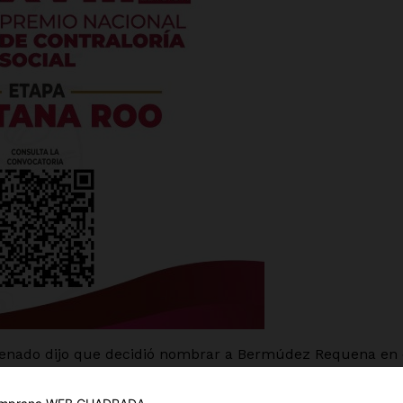
es
glo
Empresa
Senado dijo que decidió nombrar a Bermúdez Requena en 
Nosotros
Contacto