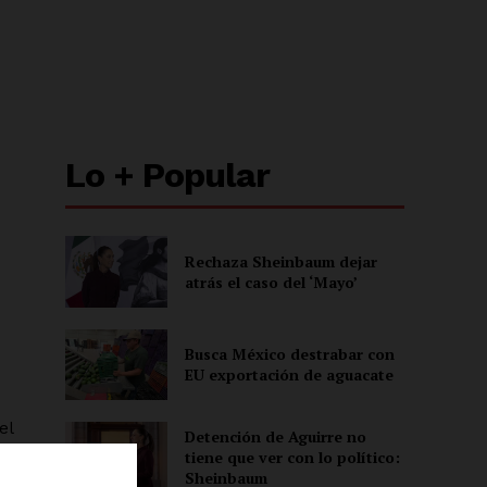
Lo + Popular
Rechaza Sheinbaum dejar
atrás el caso del ‘Mayo’
Busca México destrabar con
EU exportación de aguacate
el
Detención de Aguirre no
tiene que ver con lo político:
Sheinbaum