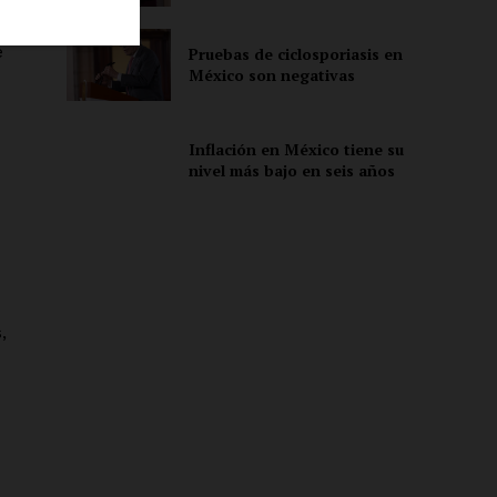
e
Pruebas de ciclosporiasis en
México son negativas
ón
Inflación en México tiene su
nivel más bajo en seis años
,