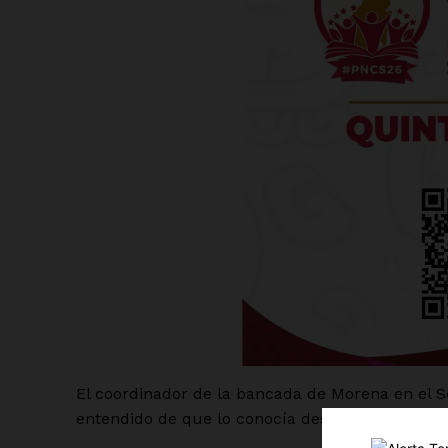
Luc
Del Si
El coordinador de la bancada de Morena en el 
entendido de que lo conocía desde años atrás.