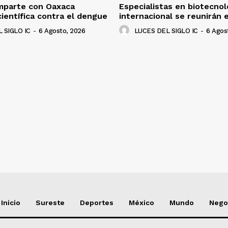
mparte con Oaxaca
Especialistas en biotecnolo
científica contra el dengue
internacional se reunirán 
 SIGLO IC
-
6 Agosto, 2026
LUCES DEL SIGLO IC
-
6 Agos
NADO
Inicio
Sureste
Deportes
México
Mundo
Nego