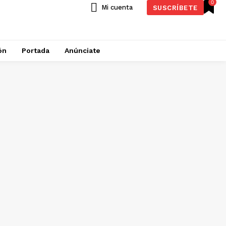
0
Mi cuenta
SUSCRÍBETE
ón
Portada
Anúnciate