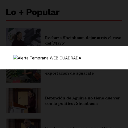
Lo + Popular
Rechaza Sheinbaum dejar atrás el caso
del ‘Mayo’
SUSCRÍBETE AHORA
Busca México destrabar con EU
exportación de aguacate
Empresa
Detención de Aguirre no tiene que ver
Nosotros
con lo político: Sheinbaum
Contacto
Política de privacidad
Políticas del Sitio