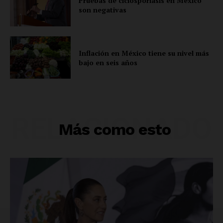
Pruebas de ciclosporiasis en México
son negativas
Información Propietaria / Financiación
Mi cuenta
Inflación en México tiene su nivel más
bajo en seis años
RELACIONADO
Más como esto