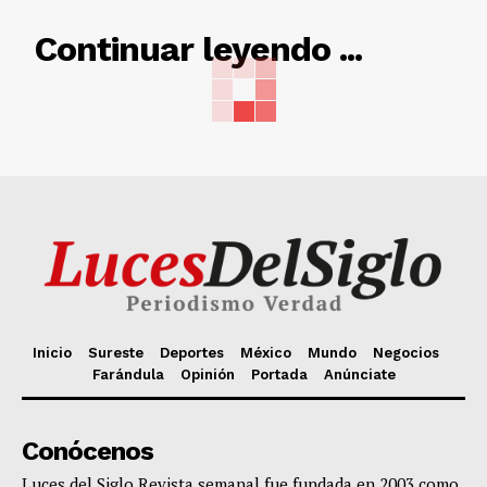
RELACIONADO
Continuar leyendo ...
Inicio
Sureste
Deportes
México
Mundo
Negocios
Farándula
Opinión
Portada
Anúnciate
Conócenos
Luces del Siglo Revista semanal fue fundada en 2003 como