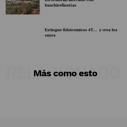
huachirefinerías
Mi cuenta
Extingue fideicomisos 4T… y crea los
suyos
RELACIONADO
Más como esto