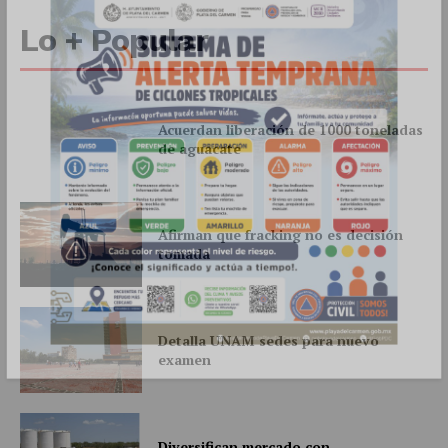
Lo + Popular
Acuerdan liberación de 1000 toneladas
de aguacate
SUSCRÍBETE AHORA
Afirman que fracking no es decisión
tomada
Empresa
Nosotros
Detalla UNAM sedes para nuevo
Contacto
examen
Política de privacidad
Políticas del Sitio
Diversifican mercado con
Información Propietaria / Financiación