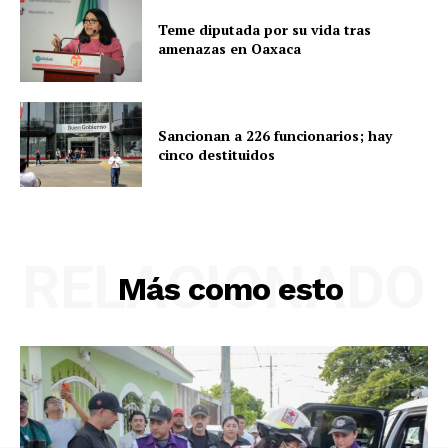
Teme diputada por su vida tras
amenazas en Oaxaca
Sancionan a 226 funcionarios; hay
cinco destituidos
RELACIONADO
Más como esto