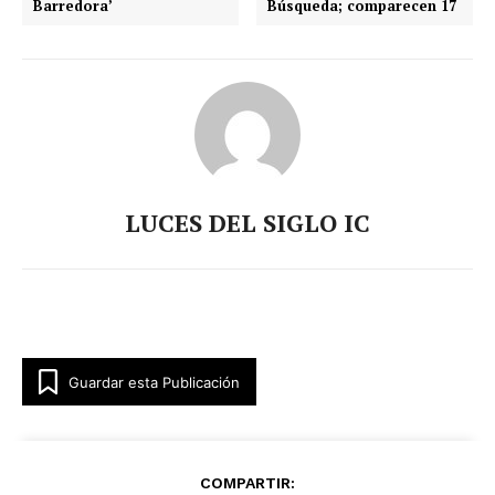
Barredora’
Búsqueda; comparecen 17
SUSCRÍBETE AHORA
LUCES DEL SIGLO IC
Empresa
Nosotros
Guardar esta Publicación
Contacto
Política de privacidad
Políticas del Sitio
COMPARTIR: