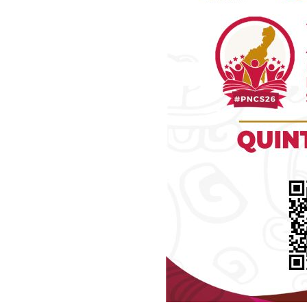
Luc
Del Si