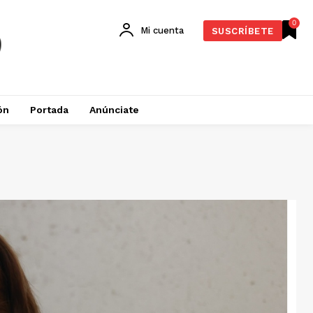
0
Mi cuenta
SUSCRÍBETE
ón
Portada
Anúnciate