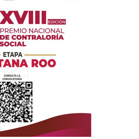
es
glo
Empresa
Nosotros
Contacto