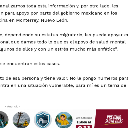
Política de privacidad
nalizamos toda esta información y, por otro lado, les
Políticas del Sitio
 para apoyo por parte del gobierno mexicano en los
Información Propietaria / Financiaci
icina en Monterrey, Nuevo León.
Mi cuenta
ue, dependiendo su estatus migratorio, las pueda apoyar e
icional que damos todo lo que es el apoyo de salud mental
 AHORA
lgunos de ellos y con un estrés mucho más enfático”.
 se encuentran estos casos.
to de esa persona y tiene valor. No le pongo números par
entra en una situación vulnerable, para mí es un tema de
- Anuncio -