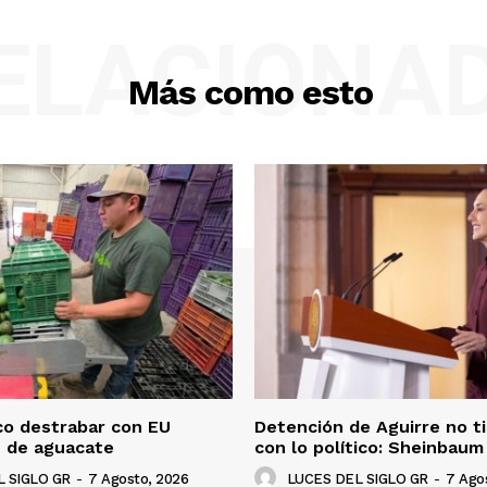
ELACIONA
Más como esto
co destrabar con EU
Detención de Aguirre no t
n de aguacate
con lo político: Sheinbaum
 SIGLO GR
-
7 Agosto, 2026
LUCES DEL SIGLO GR
-
7 Ago