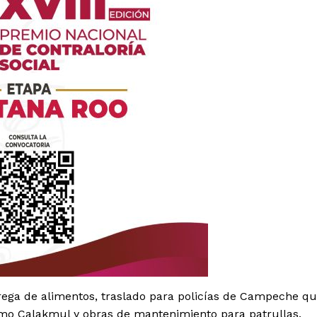
es
glo
Empresa
Nosotros
rega de alimentos, traslado para policías de Campeche q
Contacto
mo Calakmul y obras de mantenimiento para patrullas.