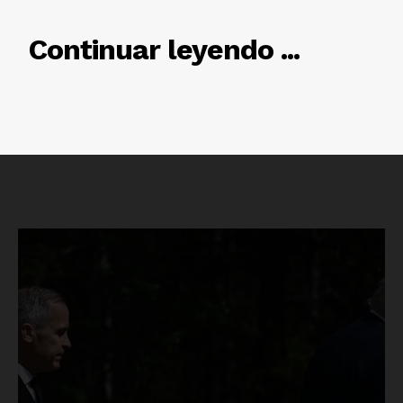
RELACIONADO
Continuar leyendo ...
Luces