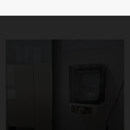
SUSCRÍBETE AHORA
Empresa
Nosotros
Contacto
Política de privacidad
Políticas del Sitio
Información Propietaria / Financiación
Mi cuenta