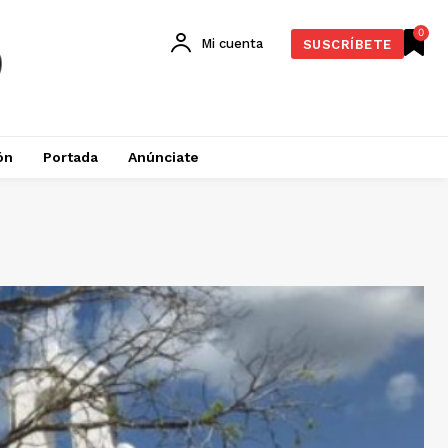
0
Mi cuenta
SUSCRÍBETE
ón
Portada
Anúnciate