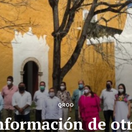
QROO
formación de ot