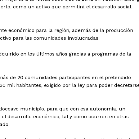
Política de privacidad
uerto, como un activo que permitirá el desarrollo social,
Políticas del Sitio
Información Propietaria / Financiaci
nte económico para la región, además de la producción
Mi cuenta
activo para las comunidades involucradas.
 AHORA
adquirido en los últimos años gracias a programas de la
 más de 20 comunidades participantes en el pretendido
30 mil habitantes, exigido por la ley para poder decretars
 doceavo municipio, para que con esa autonomía, un
el desarrollo económico, tal y como ocurren en otras
tado.