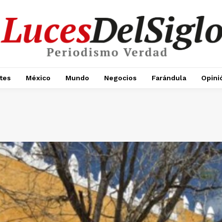
tes
México
Mundo
Negocios
Farándula
Opini